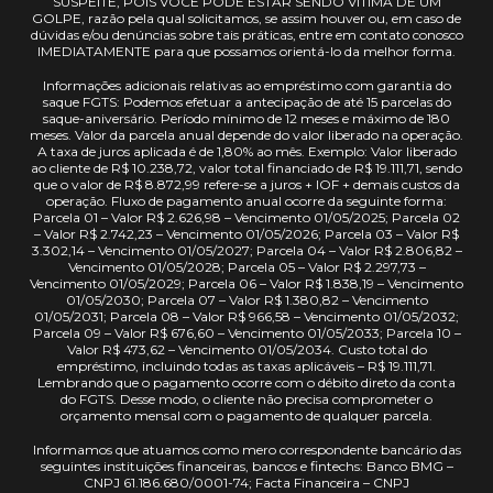
SUSPEITE, POIS VOCÊ PODE ESTAR SENDO VÍTIMA DE UM
GOLPE, razão pela qual solicitamos, se assim houver ou, em caso de
dúvidas e/ou denúncias sobre tais práticas, entre em contato conosco
IMEDIATAMENTE para que possamos orientá-lo da melhor forma.
Informações adicionais relativas ao empréstimo com garantia do
saque FGTS: Podemos efetuar a antecipação de até 15 parcelas do
saque-aniversário. Período mínimo de 12 meses e máximo de 180
meses. Valor da parcela anual depende do valor liberado na operação.
A taxa de juros aplicada é de 1,80% ao mês. Exemplo: Valor liberado
ao cliente de R$ 10.238,72, valor total financiado de R$ 19.111,71, sendo
que o valor de R$ 8.872,99 refere-se a juros + IOF + demais custos da
operação. Fluxo de pagamento anual ocorre da seguinte forma:
Parcela 01 – Valor R$ 2.626,98 – Vencimento 01/05/2025; Parcela 02
– Valor R$ 2.742,23 – Vencimento 01/05/2026; Parcela 03 – Valor R$
3.302,14 – Vencimento 01/05/2027; Parcela 04 – Valor R$ 2.806,82 –
Vencimento 01/05/2028; Parcela 05 – Valor R$ 2.297,73 –
Vencimento 01/05/2029; Parcela 06 – Valor R$ 1.838,19 – Vencimento
01/05/2030; Parcela 07 – Valor R$ 1.380,82 – Vencimento
01/05/2031; Parcela 08 – Valor R$ 966,58 – Vencimento 01/05/2032;
Parcela 09 – Valor R$ 676,60 – Vencimento 01/05/2033; Parcela 10 –
Valor R$ 473,62 – Vencimento 01/05/2034. Custo total do
empréstimo, incluindo todas as taxas aplicáveis – R$ 19.111,71.
Lembrando que o pagamento ocorre com o débito direto da conta
do FGTS. Desse modo, o cliente não precisa comprometer o
orçamento mensal com o pagamento de qualquer parcela.
Informamos que atuamos como mero correspondente bancário das
seguintes instituições financeiras, bancos e fintechs: Banco BMG –
CNPJ 61.186.680/0001-74; Facta Financeira – CNPJ