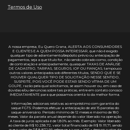
Termos de Uso
A nossa empresa, Eu Quero Grana, ALERTA AOS CONSUMIDORES
E CLIENTES E A QUEM POSSA INTERESSAR, que não é exigido
qualquer tipo de adiantamento/depósito prévio ou antecipação de
pagamentos, seja a que título for, não sendo cobrado como, condição
de contratação e antecipadamente, quaisquer TAXAS DE ANÁLISE
DE CADASTRO, TARIFAS, SEGUROS, IOF OU FIANÇAS, tampouco
outros valores antecipados sob diferentes títulos, SENDO QUE E SE
HOUVER QUALQUER TIPO DE SOLICITAÇÃO NESSE SENTIDO,
SUSPEITE, POIS VOCÊ PODE ESTAR SENDO VÍTIMA DE UM
GOLPE, razão pela qual solicitamos, se assim houver ou, em caso de
dúvidas e/ou denúncias sobre tais práticas, entre em contato conosco
IMEDIATAMENTE para que possamos orientá-lo da melhor forma.
Informações adicionais relativas ao empréstimo com garantia do
saque FGTS: Podemos efetuar a antecipação de até 15 parcelas do
saque-aniversário. Período mínimo de 12 meses e máximo de 180
meses. Valor da parcela anual depende do valor liberado na operação.
A taxa de juros aplicada é de 1,80% ao mês. Exemplo: Valor liberado
ao cliente de R$ 10.238,72, valor total financiado de R$ 19.111,71, sendo
que o valor de R$ 8.872,99 refere-se a juros + IOF + demais custos da