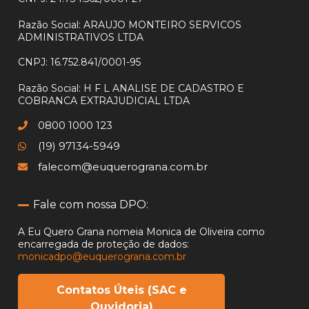
Razão Social:
ARAUJO MONTEIRO SERVICOS
ADMINISTRATIVOS LTDA
CNPJ:
16.752.841/0001-95
Razão Social:
H F L ANALISE DE CADASTRO E
COBRANCA EXTRAJUDICIAL LTDA
0800 1000 123
(19) 97134-5949
falecom@euquerograna.com.br
Fale com nossa DPO:
A Eu Quero Grana nomeia Monica de Oliveira como
encarregada
de proteção de dados:
monicadpo@euquerograna.com.br
Contatos Úteis (SAC e
Ouvidoria)