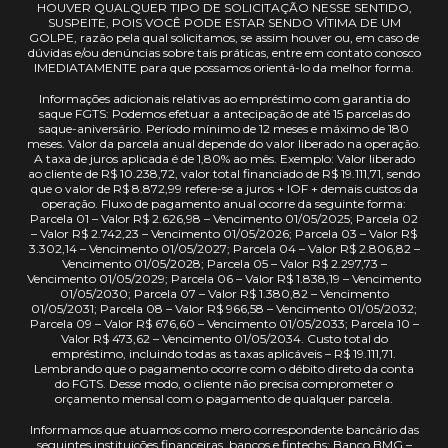
HOUVER QUALQUER TIPO DE SOLICITAÇÃO NESSE SENTIDO,
SUSPEITE, POIS VOCÊ PODE ESTAR SENDO VÍTIMA DE UM
GOLPE, razão pela qual solicitamos, se assim houver ou, em caso de
dúvidas e/ou denúncias sobre tais práticas, entre em contato conosco
IMEDIATAMENTE para que possamos orientá-lo da melhor forma.
Informações adicionais relativas ao empréstimo com garantia do
saque FGTS: Podemos efetuar a antecipação de até 15 parcelas do
saque-aniversário. Período mínimo de 12 meses e máximo de 180
meses. Valor da parcela anual depende do valor liberado na operação.
A taxa de juros aplicada é de 1,80% ao mês. Exemplo: Valor liberado
ao cliente de R$ 10.238,72, valor total financiado de R$ 19.111,71, sendo
que o valor de R$ 8.872,99 refere-se a juros + IOF + demais custos da
operação. Fluxo de pagamento anual ocorre da seguinte forma:
Parcela 01 – Valor R$ 2.626,98 – Vencimento 01/05/2025; Parcela 02
– Valor R$ 2.742,23 – Vencimento 01/05/2026; Parcela 03 – Valor R$
3.302,14 – Vencimento 01/05/2027; Parcela 04 – Valor R$ 2.806,82 –
Vencimento 01/05/2028; Parcela 05 – Valor R$ 2.297,73 –
Vencimento 01/05/2029; Parcela 06 – Valor R$ 1.838,19 – Vencimento
01/05/2030; Parcela 07 – Valor R$ 1.380,82 – Vencimento
01/05/2031; Parcela 08 – Valor R$ 966,58 – Vencimento 01/05/2032;
Parcela 09 – Valor R$ 676,60 – Vencimento 01/05/2033; Parcela 10 –
Valor R$ 473,62 – Vencimento 01/05/2034. Custo total do
empréstimo, incluindo todas as taxas aplicáveis – R$ 19.111,71.
Lembrando que o pagamento ocorre com o débito direto da conta
do FGTS. Desse modo, o cliente não precisa comprometer o
orçamento mensal com o pagamento de qualquer parcela.
Informamos que atuamos como mero correspondente bancário das
seguintes instituições financeiras, bancos e fintechs: Banco BMG –