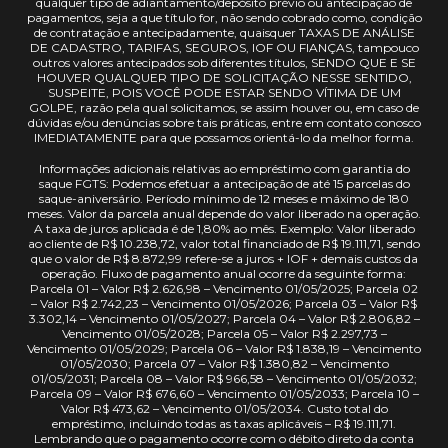
qualquer tipo de adiantamento/depósito prévio ou antecipação de
pagamentos, seja a que título for, não sendo cobrado como, condição
de contratação e antecipadamente, quaisquer TAXAS DE ANÁLISE
DE CADASTRO, TARIFAS, SEGUROS, IOF OU FIANÇAS, tampouco
outros valores antecipados sob diferentes títulos, SENDO QUE E SE
HOUVER QUALQUER TIPO DE SOLICITAÇÃO NESSE SENTIDO,
SUSPEITE, POIS VOCÊ PODE ESTAR SENDO VÍTIMA DE UM
GOLPE, razão pela qual solicitamos, se assim houver ou, em caso de
dúvidas e/ou denúncias sobre tais práticas, entre em contato conosco
IMEDIATAMENTE para que possamos orientá-lo da melhor forma.
Informações adicionais relativas ao empréstimo com garantia do
saque FGTS: Podemos efetuar a antecipação de até 15 parcelas do
saque-aniversário. Período mínimo de 12 meses e máximo de 180
meses. Valor da parcela anual depende do valor liberado na operação.
A taxa de juros aplicada é de 1,80% ao mês. Exemplo: Valor liberado
ao cliente de R$ 10.238,72, valor total financiado de R$ 19.111,71, sendo
que o valor de R$ 8.872,99 refere-se a juros + IOF + demais custos da
operação. Fluxo de pagamento anual ocorre da seguinte forma:
Parcela 01 – Valor R$ 2.626,98 – Vencimento 01/05/2025; Parcela 02
– Valor R$ 2.742,23 – Vencimento 01/05/2026; Parcela 03 – Valor R$
3.302,14 – Vencimento 01/05/2027; Parcela 04 – Valor R$ 2.806,82 –
Vencimento 01/05/2028; Parcela 05 – Valor R$ 2.297,73 –
Vencimento 01/05/2029; Parcela 06 – Valor R$ 1.838,19 – Vencimento
01/05/2030; Parcela 07 – Valor R$ 1.380,82 – Vencimento
01/05/2031; Parcela 08 – Valor R$ 966,58 – Vencimento 01/05/2032;
Parcela 09 – Valor R$ 676,60 – Vencimento 01/05/2033; Parcela 10 –
Valor R$ 473,62 – Vencimento 01/05/2034. Custo total do
empréstimo, incluindo todas as taxas aplicáveis – R$ 19.111,71.
Lembrando que o pagamento ocorre com o débito direto da conta