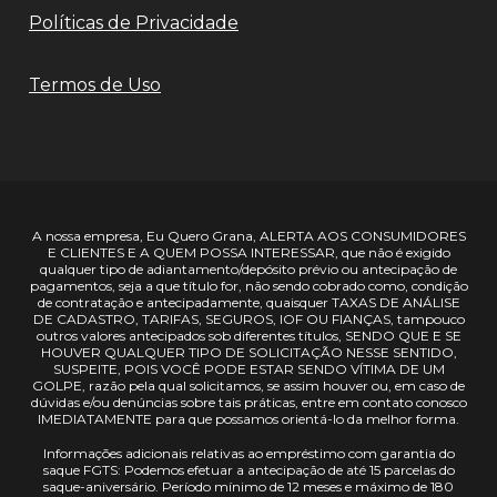
Políticas de Privacidade
Termos de Uso
A nossa empresa, Eu Quero Grana, ALERTA AOS CONSUMIDORES
E CLIENTES E A QUEM POSSA INTERESSAR, que não é exigido
qualquer tipo de adiantamento/depósito prévio ou antecipação de
pagamentos, seja a que título for, não sendo cobrado como, condição
de contratação e antecipadamente, quaisquer TAXAS DE ANÁLISE
DE CADASTRO, TARIFAS, SEGUROS, IOF OU FIANÇAS, tampouco
outros valores antecipados sob diferentes títulos, SENDO QUE E SE
HOUVER QUALQUER TIPO DE SOLICITAÇÃO NESSE SENTIDO,
SUSPEITE, POIS VOCÊ PODE ESTAR SENDO VÍTIMA DE UM
GOLPE, razão pela qual solicitamos, se assim houver ou, em caso de
dúvidas e/ou denúncias sobre tais práticas, entre em contato conosco
IMEDIATAMENTE para que possamos orientá-lo da melhor forma.
Informações adicionais relativas ao empréstimo com garantia do
saque FGTS: Podemos efetuar a antecipação de até 15 parcelas do
saque-aniversário. Período mínimo de 12 meses e máximo de 180