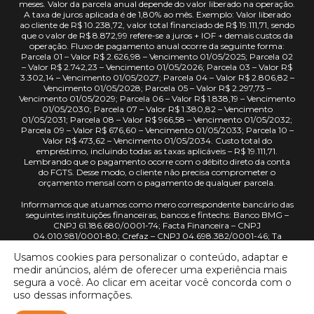
meses. Valor da parcela anual depende do valor liberado na operação.
A taxa de juros aplicada é de 1,80% ao mês. Exemplo: Valor liberado
ao cliente de R$ 10.238,72, valor total financiado de R$ 19.111,71, sendo
que o valor de R$ 8.872,99 refere-se a juros + IOF + demais custos da
operação. Fluxo de pagamento anual ocorre da seguinte forma:
Parcela 01 – Valor R$ 2.626,98 – Vencimento 01/05/2025; Parcela 02
– Valor R$ 2.742,23 – Vencimento 01/05/2026; Parcela 03 – Valor R$
3.302,14 – Vencimento 01/05/2027; Parcela 04 – Valor R$ 2.806,82 –
Vencimento 01/05/2028; Parcela 05 – Valor R$ 2.297,73 –
Vencimento 01/05/2029; Parcela 06 – Valor R$ 1.838,19 – Vencimento
01/05/2030; Parcela 07 – Valor R$ 1.380,82 – Vencimento
01/05/2031; Parcela 08 – Valor R$ 966,58 – Vencimento 01/05/2032;
Parcela 09 – Valor R$ 676,60 – Vencimento 01/05/2033; Parcela 10 –
Valor R$ 473,62 – Vencimento 01/05/2034. Custo total do
empréstimo, incluindo todas as taxas aplicáveis – R$ 19.111,71.
Lembrando que o pagamento ocorre com o débito direto da conta
do FGTS. Desse modo, o cliente não precisa comprometer o
orçamento mensal com o pagamento de qualquer parcela.
Informamos que atuamos como mero correspondente bancário das
seguintes instituições financeiras, bancos e fintechs: Banco BMG –
CNPJ 61.186.680/0001-74; Facta Financeira – CNPJ
04.010.981/0001-80; Crefaz – CNPJ 04.698.382/0001-46; Ta
Quitado – CNPJ 49.543.646/0001-04; iCred – CNPJ
Usamos cookies para personalizar o conteúdo, adaptar e
10.405.050/0001-00; Banco PAN – CNPJ 59.285.411/0001-13; BID
Consultoria – CNPJ 56.145.920/0001-52; Crefisa – CNPJ
medir anúncios, além de oferecer uma experiência mais
61.033.106/0001-86; VCTEX – CNPJ 44.579.598/0001-90. Nenhuma
segura a você. Ao clicar em aceitar você concorda com o
dessas instituições, assim como a empresa Eu Quero Grana, exige
uso dessas informações.
antecipação de pagamentos ou qualquer prática semelhante. FIQUE
ATENTO PARA NÃO SER VÍTIMA DE GOLPE OU FRAUDES.