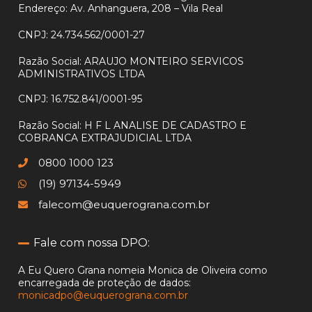
Endereço: Av. Anhanguera, 208 – Vila Real
CNPJ:
24.734.562/0001-27
Razão Social:
ARAUJO MONTEIRO SERVICOS
ADMINISTRATIVOS LTDA
CNPJ:
16.752.841/0001-95
Razão Social:
H F L ANALISE DE CADASTRO E
COBRANCA EXTRAJUDICIAL LTDA
0800 1000 123
(19) 97134-5949
falecom@euquerograna.com.br
Fale com nossa DPO:
A Eu Quero Grana nomeia Monica de Oliveira como
encarregada
de proteção de dados:
monicadpo@euquerograna.com.br