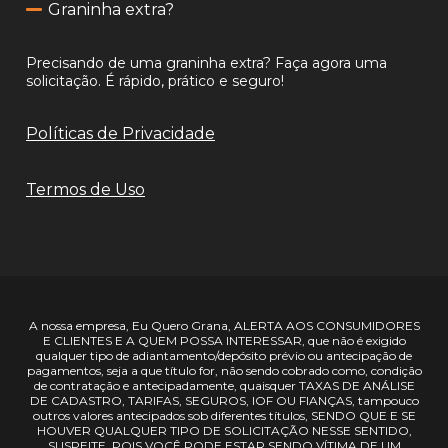
Graninha extra?
Precisando de uma graninha extra? Faça agora uma
solicitação. É rápido, prático e seguro!
Políticas de Privacidade
Termos de Uso
A nossa empresa, Eu Quero Grana, ALERTA AOS CONSUMIDORES
E CLIENTES E A QUEM POSSA INTERESSAR, que não é exigido
qualquer tipo de adiantamento/depósito prévio ou antecipação de
pagamentos, seja a que título for, não sendo cobrado como, condição
de contratação e antecipadamente, quaisquer TAXAS DE ANÁLISE
DE CADASTRO, TARIFAS, SEGUROS, IOF OU FIANÇAS, tampouco
outros valores antecipados sob diferentes títulos, SENDO QUE E SE
HOUVER QUALQUER TIPO DE SOLICITAÇÃO NESSE SENTIDO,
SUSPEITE, POIS VOCÊ PODE ESTAR SENDO VÍTIMA DE UM