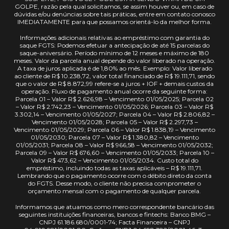
GOLPE, razão pela qual solicitamos, se assim houver ou, em caso de
dúvidas e/ou denúncias sobre tais práticas, entre em contato conosco
IMEDIATAMENTE para que possamos orientá-lo da melhor forma.
Informações adicionais relativas ao empréstimo com garantia do
saque FGTS: Podemos efetuar a antecipação de até 15 parcelas do
saque-aniversário. Período mínimo de 12 meses e máximo de 180
meses. Valor da parcela anual depende do valor liberado na operação.
A taxa de juros aplicada é de 1,80% ao mês. Exemplo: Valor liberado
ao cliente de R$ 10.238,72, valor total financiado de R$ 19.111,71, sendo
que o valor de R$ 8.872,99 refere-se a juros + IOF + demais custos da
operação. Fluxo de pagamento anual ocorre da seguinte forma:
Parcela 01 – Valor R$ 2.626,98 – Vencimento 01/05/2025; Parcela 02
– Valor R$ 2.742,23 – Vencimento 01/05/2026; Parcela 03 – Valor R$
3.302,14 – Vencimento 01/05/2027; Parcela 04 – Valor R$ 2.806,82 –
Vencimento 01/05/2028; Parcela 05 – Valor R$ 2.297,73 –
Vencimento 01/05/2029; Parcela 06 – Valor R$ 1.838,19 – Vencimento
01/05/2030; Parcela 07 – Valor R$ 1.380,82 – Vencimento
01/05/2031; Parcela 08 – Valor R$ 966,58 – Vencimento 01/05/2032;
Parcela 09 – Valor R$ 676,60 – Vencimento 01/05/2033; Parcela 10 –
Valor R$ 473,62 – Vencimento 01/05/2034. Custo total do
empréstimo, incluindo todas as taxas aplicáveis – R$ 19.111,71.
Lembrando que o pagamento ocorre com o débito direto da conta
do FGTS. Desse modo, o cliente não precisa comprometer o
orçamento mensal com o pagamento de qualquer parcela.
Informamos que atuamos como mero correspondente bancário das
seguintes instituições financeiras, bancos e fintechs: Banco BMG –
CNPJ 61.186.680/0001-74; Facta Financeira – CNPJ